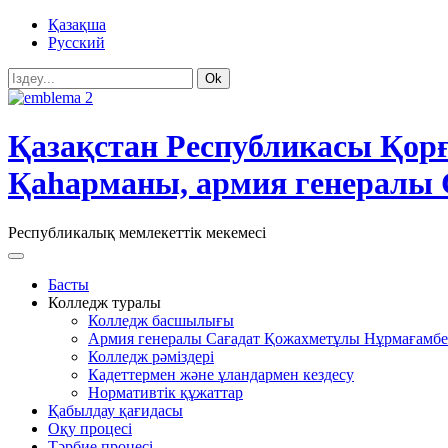
Қазақша
Русский
Ok
Қазақстан Республикасы Қор
Қаһарманы, армия генералы 
Республикалық мемлекеттік мекемесі
Басты
Колледж туралы
Колледж басшылығы
Армия генералы Сағадат Қожахметұлы Нұрмағамбе
Колледж рәміздері
Кадеттермен және ұландармен кездесу
Нормативтік құжаттар
Қабылдау қағидасы
Оқу процесі
Тәрбие процесі