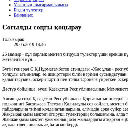
Ұланның шығармашылығы
Біздің түлектер
Байланыс
Соғылды соңғы қоңырау
Толығырақ
29.05.2019 14:46
25 мамыр - бұл барлық мектеп бітіруші түлектер үшін ерекше к
жетелейтін күн...
Бүгін генерал С.Қ.Нұрмағамбетов атындағы «Жас ұлан» респуб
толқулы ата-аналар, өз шәкірттерін білім нәрімен сусындатуда
қалыптасуына, әскери тәртіп пен тәлім-тәрбиеге үйреткен әскер
Дәстүр бойынша, әуелі Қазақстан Республикасының Мемлекетті
Алғашқы сөзді Қазақстан Республикасы Қорғаныс министрлігі
полковнигі Басхожаев Тлеухан Қалилаұлы сөз сөйлеп, мектеп бі
пайдаларына тиімді қолданатындарына, еліміздің арқа сүйер аз
Жақсыбайқызы мектеп бітіруші түлектердің болашағына, алда т
Жайжанқызы мектеп ұжымының осы жылдардағы атқарған еңбекте
ақ жол тілеп, аналық ақ батасын берді.