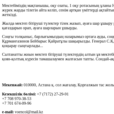
Мектебіміздің мақтанышы, оқу озаты, 1 оқу ротасының ұланы
жүрек жарды тілегін айта келіп, сенім артқан үміттерді ақта
жеткізді.
Жылда мектеп бітіруші түлектер тілек жазып, ауаға шар ұшыру 
қағаздарын орап, ауаға шарларын ұшырды.
Соңғы толқыныс, барлығымыздың назарымыз ортаға ауды, соң
Құрманғазинов Бейбарыс Қайратұлы шақырылды. Генерал С.Қ.Н
қоңырау сыңғырлады...
Салтанатты жиын мектеп бітіруші түлектердің алтын ұя мекте
қоян-қолтық күресін тамашалаумен жалғасын тапты. Сондай-а
Мекенжай:
010000, Астана қ. сол жағалау, Қорғалжын тас жолы
Кезекшілік бөлімі:
+7 (7172) 27-29-91
+7 708 970-38-53
+7 701 674-09-96
e-mail:
voencol@mail.kz