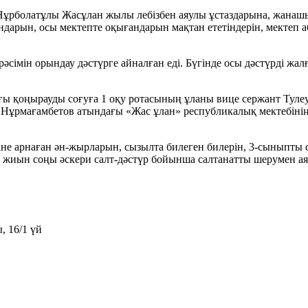
 Нұрболатұлы Жасұлан жылы лебізбен аяулы ұстаздарына, жанаш
йтындарын, осы мектепте оқығандарын мақтан ететіндерін, мекте
рәсімін орындау дәстүрге айналған еді. Бүгінде осы дәстүрді жа
ғы қоңырауды соғуға 1 оқу ротасының ұланы вице сержант Тул
ұрмағамбетов атындағы «Жас ұлан» республикалық мектебінің 2
біне арнаған ән-жырларын, сызылта билеген билерін, 3-сыныпт
қ жиын соңы әскери салт-дәстүр бойынша салтанатты шерумен ая
, 16/1 үй