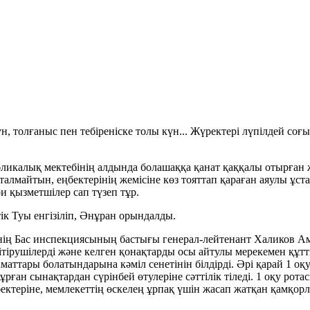
үн, толғаныс пен тебіреніске толы күн... Жүректері лүпілдей со
ликалық мектебінің алдында болашаққа қанат қаққалы отырған жа
н талмайтын, еңбектерінің жемісіне көз тояттап қараған аяулы ұ
и қызметшілер сап түзеп тұр.
к Туы енгізіліп, Әнұран орындалды.
нің Бас инспекциясының бастығы генерал-лейтенант Халиков Ам
тірушілерді және келген қонақтарды осы айтулы мерекемен құтты
аматтары болатындарына кәміл сенетінін білдірді. Әрі қарай 1 
ұрған сынақтардан сүрінбей өтулеріне сәттілік тіледі. 1 оқу р
ріне, мемлекеттің өскелең ұрпақ үшін жасап жатқан қамқорлығ