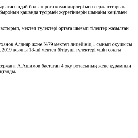
ыр ағасындай болған рота командирлері мен сержанттарына
п абыройын қашанда түсірмей жүретіндерін шынайы көңілмен
лғастырып, мектеп түлектері ортаға шығып тілектер жазылған
еуханов Алдияр және №79 мектеп-лицейінің 1 сынып оқушысы
019 жылғы 18-ші мектеп бітіруші түлектері үшін соңғы
ы сержант А.Ашимов бастаған 4 оқу ротасының жеке құрамның
қталды.