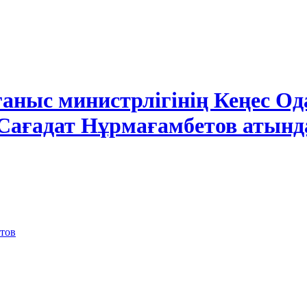
ғаныс министрлігінің Кеңес 
Сағадат Нұрмағамбетов атынд
тов