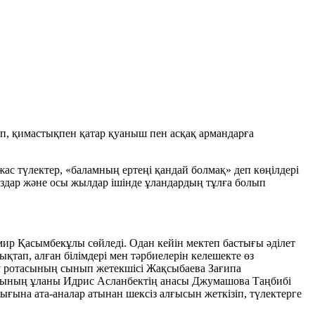
ғып, қимастықпен қатар қуаныш пен асқақ армандарға
с түлектер, «баламның ертеңі қандай болмақ» деп көңілдері
стаздар және осы жылдар ішінде ұландардың тұлға болып
ир Қасымбекұлы сөйледі. Одан кейін мектеп бастығы әділет
қтап, алған білімдері мен тәрбиелерін келешекте өз
оқу ротасының сынып жетекшісі Жақсыбаева Зағипа
отасының ұланы Идрис Асланбектің анасы Джумашова Таңбибі
ына ата-аналар атынан шексіз алғысын жеткізіп, түлектерге