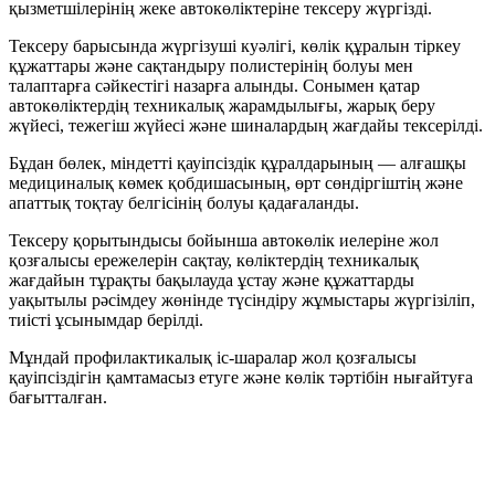
қызметшілерінің жеке автокөліктеріне тексеру жүргізді.
Тексеру барысында жүргізуші куәлігі, көлік құралын тіркеу
құжаттары және сақтандыру полистерінің болуы мен
талаптарға сәйкестігі назарға алынды. Сонымен қатар
автокөліктердің техникалық жарамдылығы, жарық беру
жүйесі, тежегіш жүйесі және шиналардың жағдайы тексерілді.
Бұдан бөлек, міндетті қауіпсіздік құралдарының — алғашқы
медициналық көмек қобдишасының, өрт сөндіргіштің және
апаттық тоқтау белгісінің болуы қадағаланды.
Тексеру қорытындысы бойынша автокөлік иелеріне жол
қозғалысы ережелерін сақтау, көліктердің техникалық
жағдайын тұрақты бақылауда ұстау және құжаттарды
уақытылы рәсімдеу жөнінде түсіндіру жұмыстары жүргізіліп,
тиісті ұсынымдар берілді.
Мұндай профилактикалық іс-шаралар жол қозғалысы
қауіпсіздігін қамтамасыз етуге және көлік тәртібін нығайтуға
бағытталған.