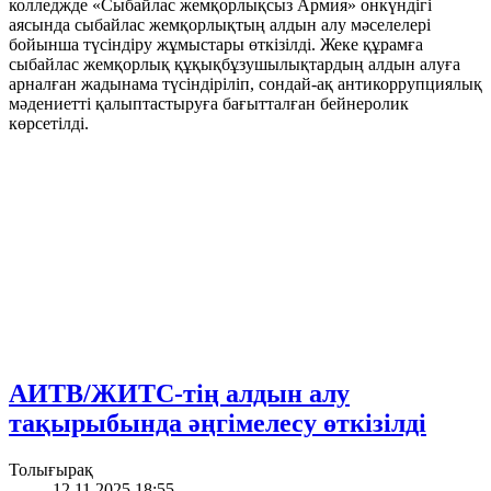
колледжде «Сыбайлас жемқорлықсыз Армия» онкүндігі
аясында сыбайлас жемқорлықтың алдын алу мәселелері
бойынша түсіндіру жұмыстары өткізілді. Жеке құрамға
сыбайлас жемқорлық құқықбұзушылықтардың алдын алуға
арналған жадынама түсіндіріліп, сондай-ақ антикоррупциялық
мәдениетті қалыптастыруға бағытталған бейнеролик
көрсетілді.
АИТВ/ЖИТС-тің алдын алу
тақырыбында әңгімелесу өткізілді
Толығырақ
12.11.2025 18:55