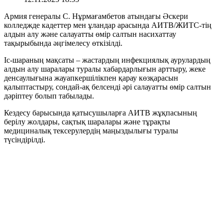
Армия генералы С. Нұрмағамбетов атындағы Әскери
колледжде кадеттер мен ұландар арасында АИТВ/ЖИТС-тің
алдын алу және салауатты өмір салтын насихаттау
тақырыбында әңгімелесу өткізілді.
Іс-шараның мақсаты – жастардың инфекциялық аурулардың
алдын алу шаралары туралы хабардарлығын арттыру, жеке
денсаулығына жауапкершілікпен қарау көзқарасын
қалыптастыру, сондай-ақ белсенді әрі салауатты өмір салтын
дәріптеу болып табылады.
Кездесу барысында қатысушыларға АИТВ жұқпасының
берілу жолдары, сақтық шаралары және тұрақты
медициналық тексерулердің маңыздылығы туралы
түсіндірілді.