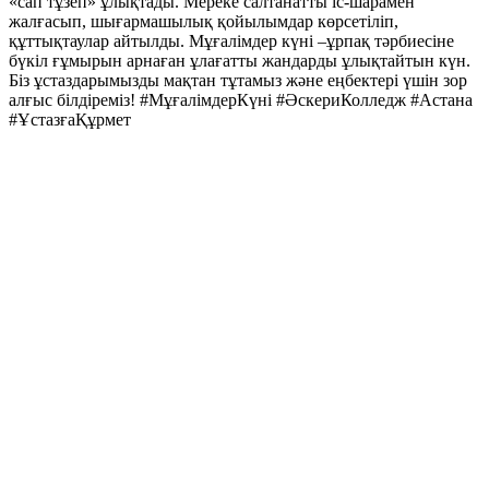
«сап тұзеп» ұлықтады. Мереке салтанатты іс-шарамен
жалғасып, шығармашылық қойылымдар көрсетіліп,
құттықтаулар айтылды. Мұғалімдер күні –ұрпақ тәрбиесіне
бүкіл ғұмырын арнаған ұлағатты жандарды ұлықтайтын күн.
Біз ұстаздарымызды мақтан тұтамыз және еңбектері үшін зор
алғыс білдіреміз! #МұғалімдерКүні #ӘскериКолледж #Астана
#ҰстазғаҚұрмет