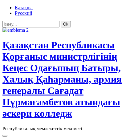
Қазақша
Русский
Ok
Қазақстан Республикасы
Қорғаныс министрлігінің
Кеңес Одағының Батыры,
Халық Қаһарманы, армия
генералы Сағадат
Нұрмағамбетов атындағы
әскери колледж
Республикалық мемлекеттік мекемесі