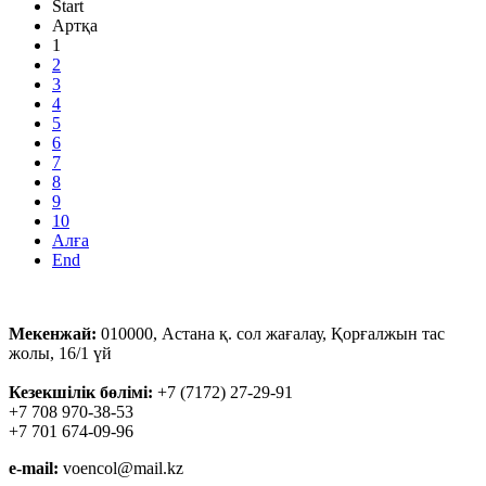
Start
Артқа
1
2
3
4
5
6
7
8
9
10
Алға
End
Мекенжай:
010000, Астана қ. сол жағалау, Қорғалжын тас
жолы, 16/1 үй
Кезекшілік бөлімі:
+7 (7172) 27-29-91
+7 708 970-38-53
+7 701 674-09-96
e-mail:
voencol@mail.kz