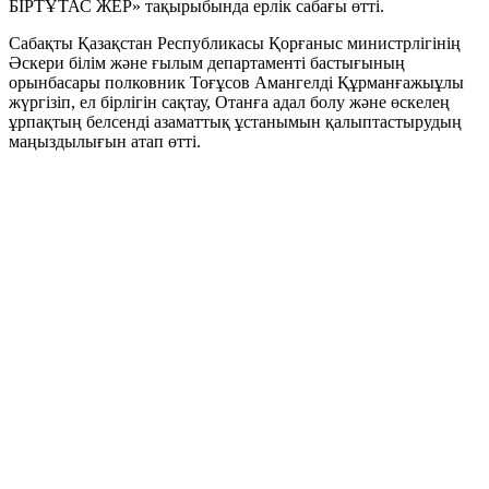
БІРТҰТАС ЖЕР» тақырыбында ерлік сабағы өтті.
Сабақты Қазақстан Республикасы Қорғаныс министрлігінің
Әскери білім және ғылым департаменті бастығының
орынбасары полковник Тоғұсов Амангелді Құрманғажыұлы
жүргізіп, ел бірлігін сақтау, Отанға адал болу және өскелең
ұрпақтың белсенді азаматтық ұстанымын қалыптастырудың
маңыздылығын атап өтті.