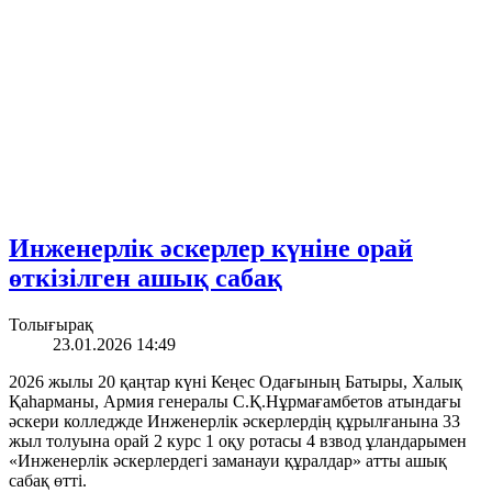
Инженерлік әскерлер күніне орай
өткізілген ашық сабақ
Толығырақ
23.01.2026 14:49
2026 жылы 20 қаңтар күні Кеңес Одағының Батыры, Халық
Қаһарманы, Армия генералы С.Қ.Нұрмағамбетов атындағы
әскери колледжде Инженерлік әскерлердің құрылғанына 33
жыл толуына орай 2 курс 1 оқу ротасы 4 взвод ұландарымен
«Инженерлік әскерлердегі заманауи құралдар» атты ашық
сабақ өтті.