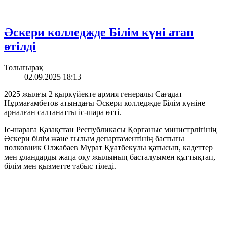
Әскери колледжде Білім күні атап
өтілді
Толығырақ
02.09.2025 18:13
2025 жылғы 2 қыркүйекте армия генералы Сағадат
Нұрмағамбетов атындағы Әскери колледжде Білім күніне
арналған салтанатты іс-шара өтті.
Іс-шараға Қазақстан Республикасы Қорғаныс министрлігінің
Әскери білім және ғылым департаментінің бастығы
полковник Олжабаев Мұрат Қуатбекұлы қатысып, кадеттер
мен ұландарды жаңа оқу жылының басталуымен құттықтап,
білім мен қызметте табыс тіледі.