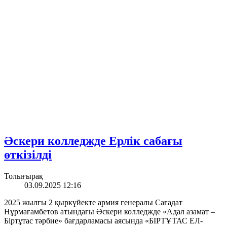
Әскери колледжде Ерлік сабағы
өткізілді
Толығырақ
03.09.2025 12:16
2025 жылғы 2 қыркүйекте армия генералы Сағадат
Нұрмағамбетов атындағы Әскери колледжде «Адал азамат –
Біртұтас тәрбие» бағдарламасы аясында «БІРТҰТАС ЕЛ-